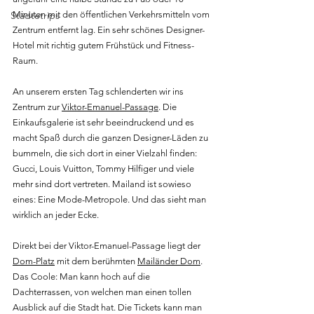
Städtetrips
Minuten mit den öffentlichen Verkehrsmitteln vom 
Zentrum entfernt lag. Ein sehr schönes Designer-
Hotel mit richtig gutem Frühstück und Fitness-
Raum.
An unserem ersten Tag schlenderten wir ins 
Zentrum zur 
Viktor-Emanuel-Passage
. Die 
Einkaufsgalerie ist sehr beeindruckend und es 
macht Spaß durch die ganzen Designer-Läden zu 
bummeln, die sich dort in einer Vielzahl finden: 
Gucci, Louis Vuitton, Tommy Hilfiger und viele 
mehr sind dort vertreten. Mailand ist sowieso 
eines: Eine Mode-Metropole. Und das sieht man 
wirklich an jeder Ecke.
Direkt bei der Viktor-Emanuel-Passage liegt der 
Dom-Platz
 mit dem berühmten 
Mailänder Dom
. 
Das Coole: Man kann hoch auf die 
Dachterrassen, von welchen man einen tollen 
Ausblick auf die Stadt hat. Die Tickets kann man 