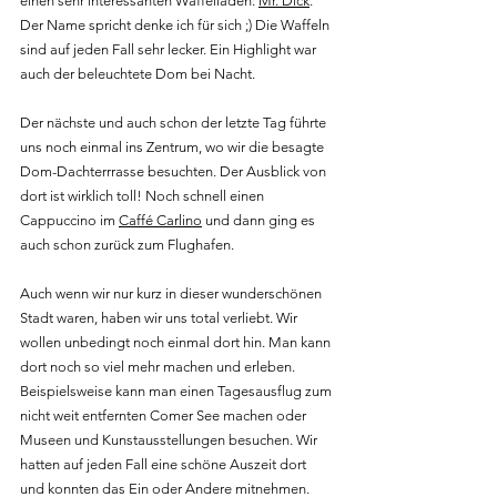
einen sehr interessanten Waffelladen: 
Mr. Dick
. 
Der Name spricht denke ich für sich ;) Die Waffeln 
sind auf jeden Fall sehr lecker. Ein Highlight war 
auch der beleuchtete Dom bei Nacht. 
Der nächste und auch schon der letzte Tag führte 
uns noch einmal ins Zentrum, wo wir die besagte 
Dom-Dachterrrasse besuchten. Der Ausblick von 
dort ist wirklich toll! Noch schnell einen 
Cappuccino im 
Caffé Carlino
 und dann ging es 
auch schon zurück zum Flughafen.
Auch wenn wir nur kurz in dieser wunderschönen 
Stadt waren, haben wir uns total verliebt. Wir 
wollen unbedingt noch einmal dort hin. Man kann 
dort noch so viel mehr machen und erleben. 
Beispielsweise kann man einen Tagesausflug zum 
nicht weit entfernten Comer See machen oder 
Museen und Kunstausstellungen besuchen. Wir 
hatten auf jeden Fall eine schöne Auszeit dort 
und konnten das Ein oder Andere mitnehmen. 