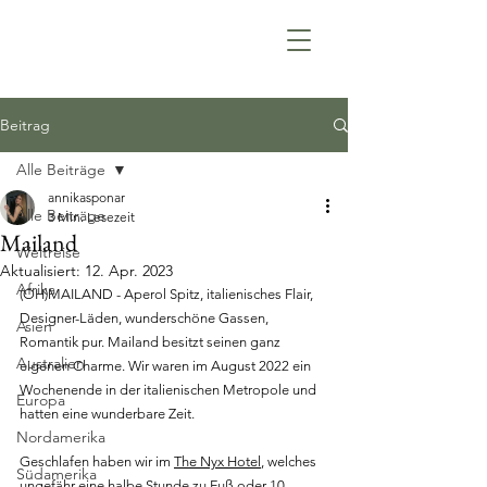
Beitrag
Alle Beiträge
annikasponar
Alle Beiträge
3 Min. Lesezeit
Mailand
Weltreise
Aktualisiert:
12. Apr. 2023
Afrika
(OH)MAILAND - Aperol Spitz, italienisches Flair, 
Designer-Läden, wunderschöne Gassen, 
Asien
Romantik pur. Mailand besitzt seinen ganz 
Australien
eigenen Charme. Wir waren im August 2022 ein 
Wochenende in der italienischen Metropole und 
Europa
hatten eine wunderbare Zeit.
Nordamerika
Geschlafen haben wir im 
The Nyx Hotel
, welches 
Südamerika
ungefähr eine halbe Stunde zu Fuß oder 10 