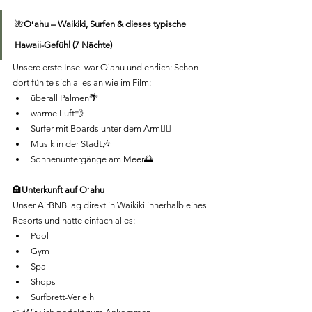
🌺
Oʻahu – Waikiki, Surfen & dieses typische 
Hawaii-Gefühl (7 Nächte)
Unsere erste Insel war Oʻahu und ehrlich: Schon 
dort fühlte sich alles an wie im Film:
überall Palmen🌴
warme Luft💨
Surfer mit Boards unter dem Arm🏄‍♀️
Musik in der Stadt🎶
Sonnenuntergänge am Meer🌅
🏨
Unterkunft auf Oʻahu
Unser AirBNB lag direkt in Waikiki innerhalb eines 
Resorts und hatte einfach alles:
Pool
Gym
Spa
Shops
Surfbrett-Verleih