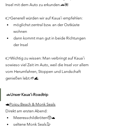
Insel mit dem Auto zu erkunden.🚗🌺
👉Generell würden wir auf Kauaʻi empfehlen:
möglichst zentral bzw. an der Ostküste 
wohnen
dann kommt man gut in beide Richtungen 
der Insel
👉Wichtig zu wissen: Man verbringt auf Kauaʻi 
sowieso viel Zeit im Auto, weil die Insel vor allem 
vom Herumfahren, Stoppen und Landschaft 
genießen lebt.🌱🌊
🚗
Unser Kaua'i-Roadtrip
🐢
Poipu Beach & Monk Seals
Direkt am ersten Abend:
Meeresschildkröten🥺🐢
seltene Monk Seals🦭