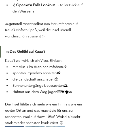
💧
Opaeka‘a Falls Lookout 
→ toller Blick auf 
den Wasserfall
🚗generell macht selbst das Herumfahren auf 
Kauaʻi einfach Spaß, weil die Insel überall 
wunderschön aussieht ✨
🚗
Das Gefühl auf Kauaʻi
Kauaʻi war wirklich ein Vibe. Einfach:
mit Musik im Auto herumfahren🎶
spontan irgendwo anhalten📸
die Landschaft anschauen🥹
Sonnenuntergänge beobachten🌅
Hühner aus dem Weg jagen🤣🐓🌪🚗
Die Insel fühlte sich mehr wie ein Film als wie ein 
echter Ort an und das macht sie für uns zur 
schönsten Insel auf Hawaii.🌺🌱 Wobei sie sehr 
stark mit der nächsten konkurriert!😉