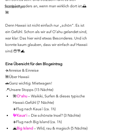
Städtetrips
komplett anders an, wenn man wirklich dort ist.🌅
🌺
Denn Hawaii ist nicht einfach nur „schön“. Es ist 
ein Gefühl. Schon als wir auf Oʻahu gelandet sind, 
war klar: Das hier wird etwas Besonderes. Und ich 
konnte kaum glauben, dass wir einfach auf Hawaii 
sind.🥹🌴🌊
Eine Übersicht für den Blogeintrag
✈️Anreise & Einreise
🌺Über Hawaii
🚗Ganz wichtig: Mietwagen!
📍Unsere Stopps (15 Nächte)
🌺
Oʻahu
 – Waikiki, Surfen & dieses typische 
Hawaii-Gefühl (7 Nächte)
✈️Flug nach Kaua´i (ca. 1h)
🐓
Kauaʻi
 – Die schönste Insel? (3 Nächte)
✈️Flug nach Big Island (ca. 1h)
🌋
Big Island
 – Wild, rau & magisch (5 Nächte)