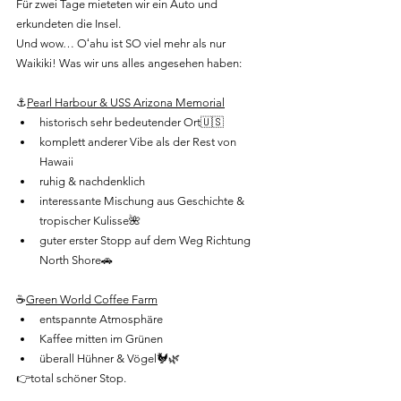
Für zwei Tage mieteten wir ein Auto und 
erkundeten die Insel.
Und wow… Oʻahu ist SO viel mehr als nur 
Waikiki! Was wir uns alles angesehen haben:
⚓️
Pearl Harbour & USS Arizona Memorial
historisch sehr bedeutender Ort🇺🇸
komplett anderer Vibe als der Rest von 
Hawaii
ruhig & nachdenklich
interessante Mischung aus Geschichte & 
tropischer Kulisse🌺
guter erster Stopp auf dem Weg Richtung 
North Shore🚗
☕
Green World Coffee Farm
entspannte Atmosphäre
Kaffee mitten im Grünen
überall Hühner & Vögel🐓🌿
👉total schöner Stop.