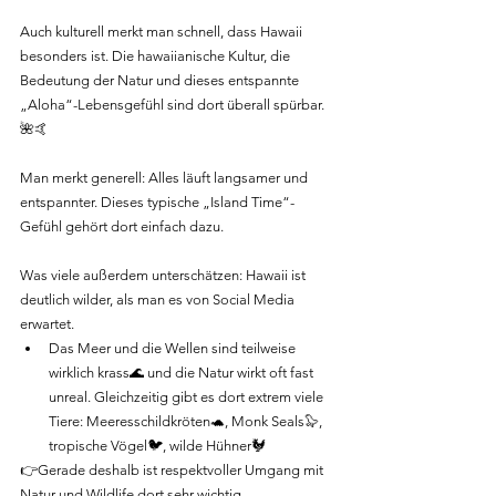
Auch kulturell merkt man schnell, dass Hawaii 
besonders ist. Die hawaiianische Kultur, die 
Bedeutung der Natur und dieses entspannte 
„Aloha“-Lebensgefühl sind dort überall spürbar.
🌺🤙
Man merkt generell: Alles läuft langsamer und 
entspannter. Dieses typische „Island Time“-
Gefühl gehört dort einfach dazu.
Was viele außerdem unterschätzen: Hawaii ist 
deutlich wilder, als man es von Social Media 
erwartet.
Das Meer und die Wellen sind teilweise 
wirklich krass🌊 und die Natur wirkt oft fast 
unreal. Gleichzeitig gibt es dort extrem viele 
Tiere: Meeresschildkröten🐢, Monk Seals🦭, 
tropische Vögel🐦, wilde Hühner🐓
👉Gerade deshalb ist respektvoller Umgang mit 
Natur und Wildlife dort sehr wichtig.