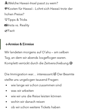
🏝Welche Hawaii-Insel passt zu wem?
💸Kosten für Hawaii - Lohnt sich Hawaii trotz der 
hohen Preise?
💡Tipps & Tricks
📸Insta vs. Reality
🌿Fazit
✈️
Anreise & Einreise
Wir landeten morgens auf Oʻahu – am selben 
Tag, an dem wir abends losgeflogen waren. 
Komplett verrückt durch die Zeitverschiebung.😅
Die Immigration war… interessant.🤣 Der Beamte 
stellte uns ungelogen tausend Fragen:
wie lange wir schon zusammen sind
was wir arbeiten
wie wir uns die Reise leisten können
wohin wir danach reisen
ob wir schon weitere Tickets haben