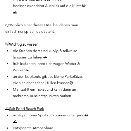
beeindruckenderer Ausblick auf die Küste😭
⛰️
👉Wirklich einer dieser Orte, bei denen man 
einfach nur sprachlos dasteht.
💡
Wichtig zu wissen
die Straßen dort sind kurvig & teilweise 
langsam zu fahren🚗
früh losfahren lohnt sich wegen Wetter & 
Wolken☀️
an den Lookouts gibt es kleine Parkplätze, 
die sich aber schnell füllen können😅
Man zahlt ein Ticket und kann dann an 
mehreren Aussichtspunkten parken
🌅
Salt Pond Beach Park
richtig schöner Spot zum Sonnenuntergang🌅
🌊
entspannte Atmosphäre