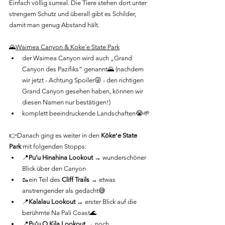
Einfach völlig surreal. Die Tiere stehen dort unter 
strengem Schutz und überall gibt es Schilder, 
damit man genug Abstand hält.
🌄
Waimea Canyon & Koke´e State Park
der Waimea Canyon wird auch „Grand 
Canyon des Pazifiks“ genannt🌄 (nachdem 
wir jetzt - Achtung Spoiler😜 - den richtigen 
Grand Canyon gesehen haben, können wir 
diesen Namen nur bestätigen!)
komplett beeindruckende Landschaften😭🌱
👉Danach ging es weiter in den 
Kōkeʻe State 
Park
 mit folgenden Stopps:
📍
Pu‘u Hinahina Lookout 
→ wunderschöner 
Blick über den Canyon
🥾ein Teil des 
Cliff Trails
 → etwas 
anstrengender als gedacht😅
📍
Kalalau Lookout
 → erster Blick auf die 
berühmte Na Pali Coast🌊
📍
Pu‘u O Kila Lookout 
→ noch 