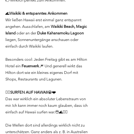
👉Wirklich perfekt zum Ankommen.
🌊
Waikiki & entspanntes Ankommen
Wir ließen Hawaii erst einmal ganz entspannt 
angehen. Ausschlafen, am 
Waikiki Beach, Magic 
Island
 oder an der 
Duke Kahanamoku Lagoon
liegen, Sonnenuntergänge anschauen oder 
einfach durch Waikiki laufen.
Besonders cool: Jeden Freitag gibt es am Hilton 
Hotel ein 
Feuerwerk
.🎆 Und generell wirkt das 
Hilton dort wie ein kleines eigenes Dorf mit 
Shops, Restaurants und Lagunen.
🏄‍♀️
SURFEN AUF HAWAII
😭❤️
Das war wirklich ein absoluter Lebenstraum von 
mir. Ich kann immer noch kaum glauben, dass ich 
einfach auf Hawaii surfen war.🥹🌊🏄‍♀️
Die Wellen dort sind allerdings wirklich nicht zu 
unterschätzen. Ganz anders als z. B. in Australien 