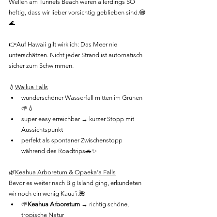
Wellen am Tunnels Beach waren allerdings SO 
heftig, dass wir lieber vorsichtig geblieben sind.😅
🌊
👉Auf Hawaii gilt wirklich: Das Meer nie 
unterschätzen. Nicht jeder Strand ist automatisch 
sicher zum Schwimmen.
💧
Wailua Falls
wunderschöner Wasserfall mitten im Grünen
🌱💧
super easy erreichbar → kurzer Stopp mit 
Aussichtspunkt
perfekt als spontaner Zwischenstopp 
während des Roadtrips🚗✨
🌿
Keahua Arboretum & Opaeka‘a Falls
Bevor es weiter nach Big Island ging, erkundeten 
wir noch ein wenig Kauaʻi.🌺
🌱
Keahua Arboretum
 → richtig schöne, 
tropische Natur