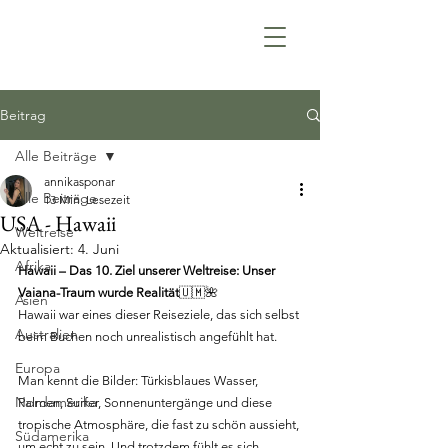
Beitrag
Alle Beiträge
annikasponar
Alle Beiträge
13 Min. Lesezeit
USA - Hawaii
Weltreise
Aktualisiert:
4. Juni
Afrika
Hawaii – Das 10. Ziel unserer Weltreise: Unser 
Vaiana-Traum wurde Realität
🇺🇲🌺
Asien
Hawaii war eines dieser Reiseziele, das sich selbst 
Australien
beim Buchen noch unrealistisch angefühlt hat.
Europa
Man kennt die Bilder: Türkisblaues Wasser, 
Nordamerika
Palmen, Surfer, Sonnenuntergänge und diese 
tropische Atmosphäre, die fast zu schön aussieht, 
Südamerika
um echt zu sein. Und trotzdem fühlt es sich 