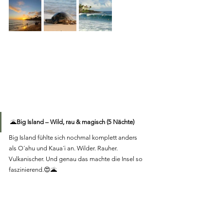
🌋
Big Island – Wild, rau & magisch (5 Nächte)
Big Island fühlte sich nochmal komplett anders 
als O´ahu und Kaua´i an. Wilder. Rauher. 
Vulkanischer. Und genau das machte die Insel so 
faszinierend.😍🌋
🏨
Resort & entspannte Tage
Unser Resort (Royal Kona Resort) auf Big Island 
war wunderschön: