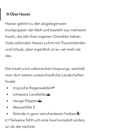
🌺
Über Hawaii
Hawaii gehört zu den abgelegensten 
Inselgruppen der Welt und besteht aus mehreren 
Inseln, die alle ihren eigenen Charakter haben. 
Viele verbinden Hawaii sofort mit Traumstränden 
und Urlaub, aber eigentlich ist es viel mehr als 
das.
Die Inseln sind vulkanischen Ursprungs, weshalb 
man dort extrem unterschiedliche Landschaften 
findet:
tropische Regenwälder🌱
schwarze Lavafelder🌋
riesige Klippen⛰️
Wasserfälle💧
Strände in ganz verschiedenen Farben🏝
👉Teilweise fühlt sich eine Insel komplett anders 
an als die nächste.