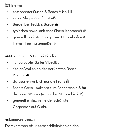
🌺
Haleiwa
entspannter Surfer- & Beach-Vibe🏄‍♀️🌴
kleine Shops & süße Straßen
Burger bei Teddy’s Burger🍔
typisches hawaiianisches Shave Iceessen🍧🌈
generell perfekter Stopp zum Herumlaufen & 
Hawaii-Feeling genießen✨
🌊
North Shore & Banzai Pipeline
richtig cooler Surfer-Vibe🏄‍♀️🌴
riesige Wellen an der berühmten Banzai 
Pipeline🌊
dort surfen wirklich nur die Profis😅
Sharks Cove - bekannt zum Schnorcheln & für 
das klare Wasser (wenn das Meer ruhig ist!)
generell einfach eine der schönsten 
Gegenden auf O´ahu
🐢
Laniakea Beach
Dort kommen oft Meeresschildkröten an den 