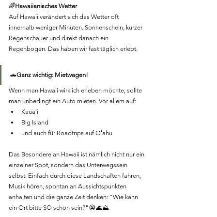
🌈
Hawaiianisches Wetter
Auf Hawaii verändert sich das Wetter oft 
innerhalb weniger Minuten. Sonnenschein, kurzer 
Regenschauer und direkt danach ein 
Regenbogen. Das haben wir fast täglich erlebt.
🚗
Ganz wichtig: Mietwagen!
Wenn man Hawaii wirklich erleben möchte, sollte 
man unbedingt ein Auto mieten. Vor allem auf:
Kauaʻi
Big Island
und auch für Roadtrips auf Oʻahu
Das Besondere an Hawaii ist nämlich nicht nur ein 
einzelner Spot, sondern das Unterwegssein 
selbst. Einfach durch diese Landschaften fahren, 
Musik hören, spontan an Aussichtspunkten 
anhalten und die ganze Zeit denken: "Wie kann 
ein Ort bitte SO schön sein?"😭🌊⛰️