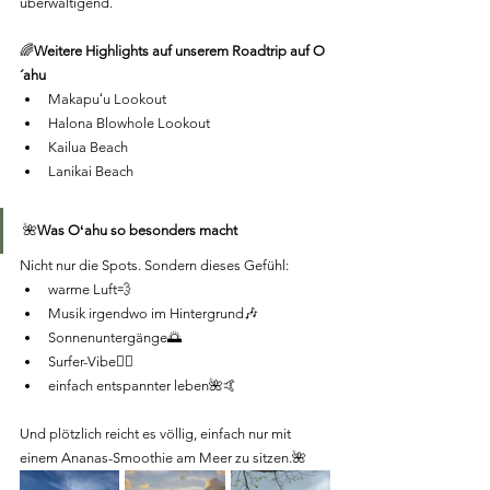
überwältigend.
🌈
Weitere Highlights auf unserem Roadtrip auf O
´ahu
Makapuʻu Lookout
Halona Blowhole Lookout
Kailua Beach
Lanikai Beach
🌺
Was Oʻahu so besonders macht
Nicht nur die Spots. Sondern dieses Gefühl:
warme Luft💨
Musik irgendwo im Hintergrund🎶
Sonnenuntergänge🌅
Surfer-Vibe🏄‍♀️
einfach entspannter leben🌺🤙
Und plötzlich reicht es völlig, einfach nur mit 
einem Ananas-Smoothie am Meer zu sitzen.🌺