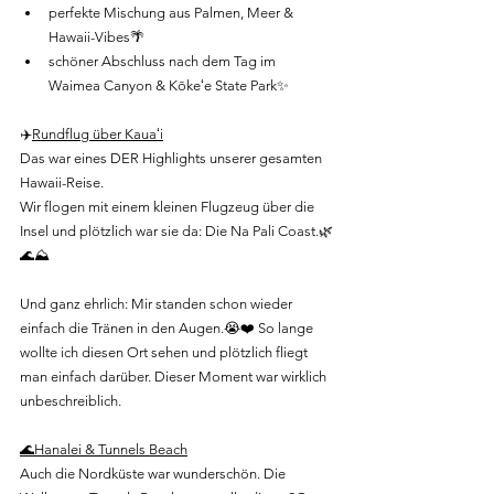
perfekte Mischung aus Palmen, Meer & 
Hawaii-Vibes🌴
schöner Abschluss nach dem Tag im 
Waimea Canyon & Kōkeʻe State Park✨
✈️
Rundflug über Kauaʻi
Das war eines DER Highlights unserer gesamten 
Hawaii-Reise.
Wir flogen mit einem kleinen Flugzeug über die 
Insel und plötzlich war sie da: Die Na Pali Coast.🌿
🌊⛰️
Und ganz ehrlich: Mir standen schon wieder 
einfach die Tränen in den Augen.😭❤️ So lange 
wollte ich diesen Ort sehen und plötzlich fliegt 
man einfach darüber. Dieser Moment war wirklich 
unbeschreiblich.
🌊Hanalei & Tunnels Beach
Auch die Nordküste war wunderschön. Die 