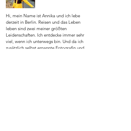
Hi, mein Name ist Annika und ich lebe
derzeit in Berlin. Reisen und das Leben
leben sind zwei meiner größten
Leidenschaften. Ich entdecke immer sehr
viel, wenn ich unterwegs bin. Und da ich
zusätzlich selbst ernannte Fotografin und
Autorin bin, entstand die Idee für diesen
Blog :) Viel Spaß beim Durchstöbern und
Inspiriert Werden. Was mir gefällt, gefällt
möglicherweise auch dir!
From Anney with love: Alle Bilder auf
dieser Seite sind von mir :) Bei Fragen
einfach melden!
P.S.: Dieser Blog ist hauptsächlich für
mich, meine Familie und Freunde als
persönliches Reisetagebuch geschrieben